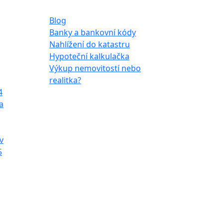
Ostatní
Blog
Banky a bankovní kódy
Nahlížení do katastru
Hypoteční kalkulačka
Výkup nemovitostí nebo
realitka?
4
a
v
5