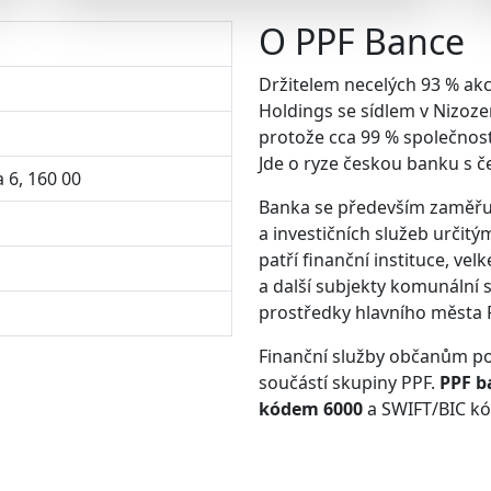
O PPF Bance
Držitelem necelých 93 % akc
Holdings se sídlem v Nizoze
protože cca 99 % společnosti
Jde o ryze českou banku s č
 6, 160 00
Banka se především zaměřuj
a investičních služeb určit
patří finanční instituce, ve
a další subjekty komunální 
prostředky hlavního města 
Finanční služby občanům pos
součástí skupiny PPF.
PPF b
kódem 6000
a SWIFT/BIC 