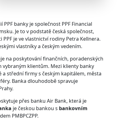
ií PPF banky je společnost PPF Financial
msku. Je to v podstatě česká společnost,
 PPF je ve vlastnictví rodiny Petra Kellnera.
eskými vlastníky a českým vedením.
e na poskytování finančních, poradenských
ým vybraným klientům. Mezi klienty banky
lké a střední firmy s českým kapitálem, města
sféry. Banka dlouhodobě spravuje
Prahy.
kytuje přes banku Air Bank, která je
anka
je českou bankou s
bankovním
kódem PMBPCZPP.