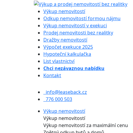
Výkup nemovitostí
Odkup nemovitostí formou nájmu
Výkup nemovitostí v exekuci
Prodej nemovitosti bez realitky
Dražby nemovitostí
Výpočet exekuce 2025
Hypoteční kalkulačka
List vlastnictví
Chci nezávaznou nabídku
Kontakt
info@leaseback.cz
776 000 503
Výkup nemovitostí
Výkup nemovitostí
Výkup nemovitostí za maximální cenu
Zpětný odkup bytů a domů