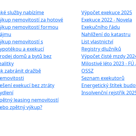
e služby
Často hledáte
aké služby nabízíme
Výpočet exekuce 2025
ýkup nemovitostí za hotové
Exekuce 2022 - Novela
ýkup nemovitostí formou
Exekučního řádu
ájmu
Nahlížení do katastru
ýkup nemovitostí s
List vlastnictví
ypotékou a exekucí
Registry dlužníků
rodej domů a bytů bez
Výpočet čisté mzdy 202
ealitky
Milostivé léto 2023 - FÚ 
ak zabránit dražbě
OSSZ
emovitosti
Seznam exekutorů
ešení exekucí bez ztráty
Energetický štítek budo
ydlení
Insolvenční rejstřík 202
pětný leasing nemovitostí
ebo zpětný výkup?