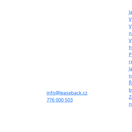
O nás
Naš
LeaseBack Invest
J
V
s.r.o.
V
n
Společnost neposkytuje zpětný
V
leasing dle zákona, pouze
h
provádí výkup, pronájem a
P
následný prodej nemovitostí.
r
J
Sídlo firmy:
n
Francouzská 939/63,
Ř
Zábrdovice, 602 00 Brno
b
info@leaseback.cz
Z
776 000 503
n