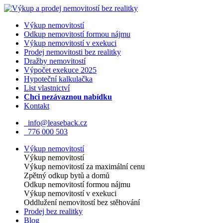
Výkup nemovitostí
Odkup nemovitostí formou nájmu
Výkup nemovitostí v exekuci
Prodej nemovitosti bez realitky
Dražby nemovitostí
Výpočet exekuce 2025
Hypoteční kalkulačka
List vlastnictví
Chci nezávaznou nabídku
Kontakt
info@leaseback.cz
776 000 503
Výkup nemovitostí
Výkup nemovitostí
Výkup nemovitostí za maximální cenu
Zpětný odkup bytů a domů
Odkup nemovitostí formou nájmu
Výkup nemovitostí v exekuci
Oddlužení nemovitostí bez stěhování
Prodej bez realitky
Blog