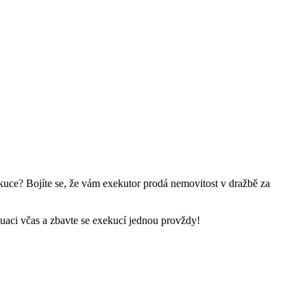
kuce? Bojíte se, že vám exekutor prodá nemovitost v dražbě za
tuaci včas a zbavte se exekucí jednou provždy!