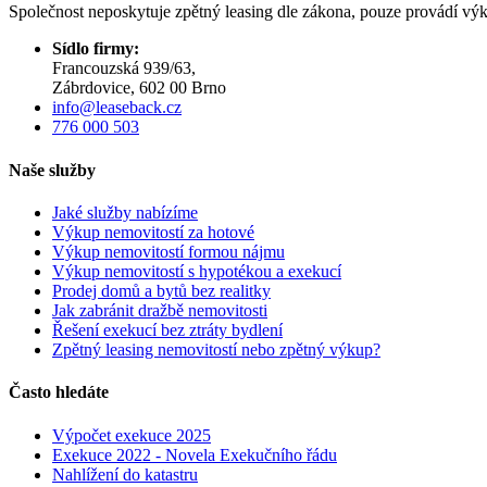
Společnost neposkytuje zpětný leasing dle zákona, pouze provádí výk
Sídlo firmy:
Francouzská 939/63,
Zábrdovice, 602 00 Brno
info@leaseback.cz
776 000 503
Naše služby
Jaké služby nabízíme
Výkup nemovitostí za hotové
Výkup nemovitostí formou nájmu
Výkup nemovitostí s hypotékou a exekucí
Prodej domů a bytů bez realitky
Jak zabránit dražbě nemovitosti
Řešení exekucí bez ztráty bydlení
Zpětný leasing nemovitostí nebo zpětný výkup?
Často hledáte
Výpočet exekuce 2025
Exekuce 2022 - Novela Exekučního řádu
Nahlížení do katastru