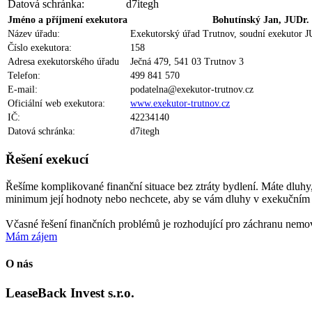
Datová schránka:
d7itegh
Jméno a příjmení exekutora
Bohutínský Jan, JUDr.
Název úřadu:
Exekutorský úřad Trutnov, soudní exekutor J
Číslo exekutora:
158
Adresa exekutorského úřadu
Ječná 479, 541 03 Trutnov 3
Telefon:
499 841 570
E-mail:
podatelna@exekutor-trutnov.cz
Oficiální web exekutora:
www.exekutor-trutnov.cz
IČ:
42234140
Datová schránka:
d7itegh
Řešení exekucí
Řešíme komplikované finanční situace bez ztráty bydlení.
Máte dluhy,
minimum její hodnoty nebo nechcete, aby se vám dluhy v exekučním 
Včasné řešení finančních problémů je rozhodující pro záchranu nemov
Mám zájem
O nás
LeaseBack Invest
s.r.o.