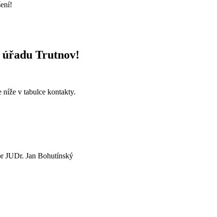
šení!
 úřadu Trutnov!
te
níže v tabulce kontakty
.
or JUDr. Jan Bohutínský