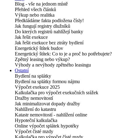
Blog - vše na jednom místě
Přehled všech článků
Výkup nebo realitka
Předkládáme fakta podložena čísly!
Jak fungují registry dlužníků
Do kterých registrů nahlížejí banky
Jak řešit exekuce
Jak řešit exekuce bez ztráty bydlení
Energetický štítek budov
Energetický štítek: Co to je a proč ho potřebujete?
Zpětný leasing nebo výkup?
Výhody a nevýhody zpětného leasingu
Ostatní
Bydlení na splátky
Bydlení na splátky formou nájmu
Výpočet exekuce 2025
Kalkulačka pro výpočet exekučních srážek
Dražby nemovitostí
Jak minimalizovat dopady dražby
Nahlížení do katastru
Katastr nemovitostí - nahlížení online
Hypoteční kalkulačka
Online výpočet splátek hypotéky
Výpočet čisté mzdy
Kalkulačka pro výpočet čísté mzdy