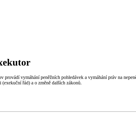
xekutor
v provádí vymáhání peněžních pohledávek a vymáhání práv na nepeněži
 (exekuční řád) a o změně dalších zákonů.