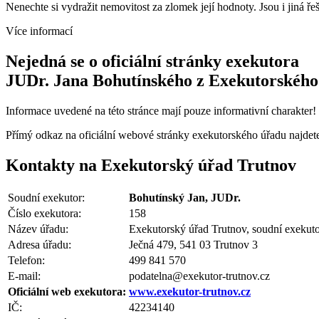
Nenechte si vydražit nemovitost za zlomek její hodnoty. Jsou i jiná ře
Více informací
Nejedná se o oficiální stránky exekutora
JUDr. Jana Bohutínského z Exekutorského
Informace uvedené na této stránce mají pouze informativní charakter!
Přímý odkaz na oficiální webové stránky exekutorského úřadu najde
Kontakty na Exekutorský úřad Trutnov
Soudní exekutor:
Bohutínský Jan, JUDr.
Číslo exekutora:
158
Název úřadu:
Exekutorský úřad Trutnov, soudní exekut
Adresa úřadu:
Ječná 479, 541 03 Trutnov 3
Telefon:
499 841 570
E-mail:
podatelna@exekutor-trutnov.cz
Oficiální web exekutora:
www.exekutor-trutnov.cz
IČ:
42234140