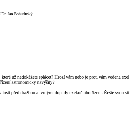
UDr. Jan Bohutínský
 které už nedokážete splácet? Hrozí vám nebo je proti vám vedena exe
řízení astronomicky navýšily?
itosti před dražbou a tvrdými dopady exekučního řízení.
Řešte svou si