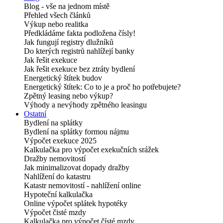
Blog - vše na jednom místě
Přehled všech článků
Výkup nebo realitka
Předkládáme fakta podložena čísly!
Jak fungují registry dlužníků
Do kterých registrů nahlížejí banky
Jak řešit exekuce
Jak řešit exekuce bez ztráty bydlení
Energetický štítek budov
Energetický štítek: Co to je a proč ho potřebujete?
Zpětný leasing nebo výkup?
Výhody a nevýhody zpětného leasingu
Ostatní
Bydlení na splátky
Bydlení na splátky formou nájmu
Výpočet exekuce 2025
Kalkulačka pro výpočet exekučních srážek
Dražby nemovitostí
Jak minimalizovat dopady dražby
Nahlížení do katastru
Katastr nemovitostí - nahlížení online
Hypoteční kalkulačka
Online výpočet splátek hypotéky
Výpočet čisté mzdy
Kalkulačka pro výpočet čísté mzdy