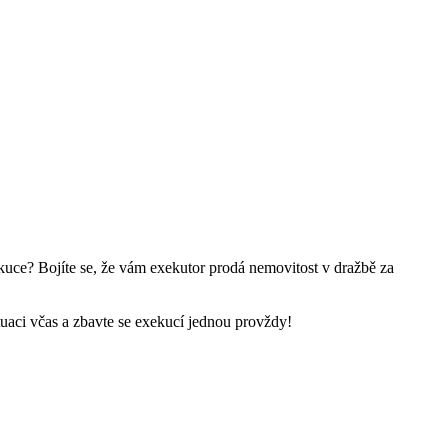
kuce? Bojíte se, že vám exekutor prodá nemovitost v dražbě za
tuaci včas a zbavte se exekucí jednou provždy!