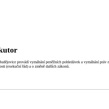
kutor
dějovice provádí vymáhání peněžních pohledávek a vymáhání práv na 
sti (exekuční řád) a o změně dalších zákonů.