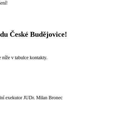
šení!
du České Budějovice!
te
níže v tabulce kontakty
.
dní exekutor JUDr. Milan Bronec