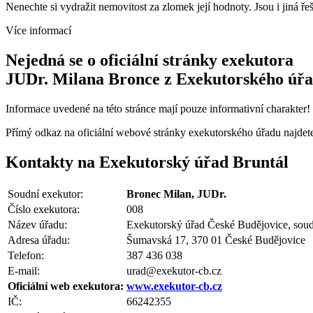
Nenechte si vydražit nemovitost za zlomek její hodnoty. Jsou i jiná ře
Více informací
Nejedná se o oficiální stránky exekutora
JUDr. Milana Bronce z Exekutorského úřa
Informace uvedené na této stránce mají pouze informativní charakter!
Přímý odkaz na oficiální webové stránky exekutorského úřadu najde
Kontakty na Exekutorský úřad Bruntál
Soudní exekutor:
Bronec Milan, JUDr.
Číslo exekutora:
008
Název úřadu:
Exekutorský úřad České Budějovice, sou
Adresa úřadu:
Šumavská 17, 370 01 České Budějovice
Telefon:
387 436 038
E-mail:
urad@exekutor-cb.cz
Oficiální web exekutora:
www.exekutor-cb.cz
IČ:
66242355