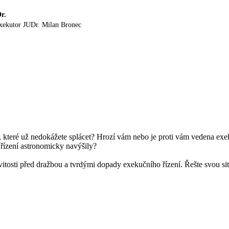
r.
exekutor JUDr. Milan Bronec
 které už nedokážete splácet? Hrozí vám nebo je proti vám vedena exe
řízení astronomicky navýšily?
itosti před dražbou a tvrdými dopady exekučního řízení.
Řešte svou si