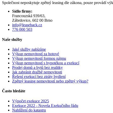
Společnost neposkytuje zpětný leasing dle zákona, pouze provádí výk
Sídlo firmy:
Francouzská 939/63,
Zábrdovice, 602 00 Brno
info@leaseback.cz
776 000 503
Naše služby
Jaké služby nabízíme
Výkup nemovitostí za hotové
Výkup nemovitostí formou nájmu
Výkup nemovitostí s hypotékou a exekucí
Prodej domů a bytů bez realitky
Jak zabránit dražbě nemovitosti
Řešení exekucí bez ztráty bydlení
Zpětný leasing nemovitostí nebo zpětný výkup?
Často hledáte
Výpočet exekuce 2025
Exekuce 2022 - Novela Exekučního řádu
Nahlížení do katastru