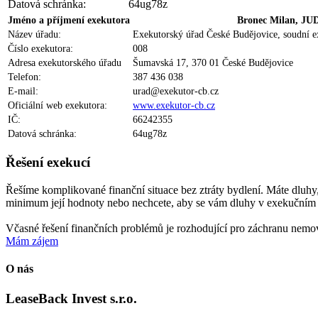
Datová schránka:
64ug78z
Jméno a příjmení exekutora
Bronec Milan, JUD
Název úřadu:
Exekutorský úřad České Budějovice, soudní 
Číslo exekutora:
008
Adresa exekutorského úřadu
Šumavská 17, 370 01 České Budějovice
Telefon:
387 436 038
E-mail:
urad@exekutor-cb.cz
Oficiální web exekutora:
www.exekutor-cb.cz
IČ:
66242355
Datová schránka:
64ug78z
Řešení exekucí
Řešíme komplikované finanční situace bez ztráty bydlení.
Máte dluhy,
minimum její hodnoty nebo nechcete, aby se vám dluhy v exekučním 
Včasné řešení finančních problémů je rozhodující pro záchranu nemov
Mám zájem
O nás
LeaseBack Invest
s.r.o.