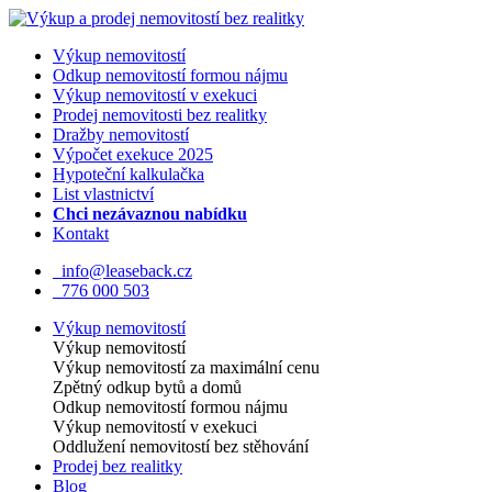
Výkup nemovitostí
Odkup nemovitostí formou nájmu
Výkup nemovitostí v exekuci
Prodej nemovitosti bez realitky
Dražby nemovitostí
Výpočet exekuce 2025
Hypoteční kalkulačka
List vlastnictví
Chci nezávaznou nabídku
Kontakt
info@leaseback.cz
776 000 503
Výkup nemovitostí
Výkup nemovitostí
Výkup nemovitostí za maximální cenu
Zpětný odkup bytů a domů
Odkup nemovitostí formou nájmu
Výkup nemovitostí v exekuci
Oddlužení nemovitostí bez stěhování
Prodej bez realitky
Blog