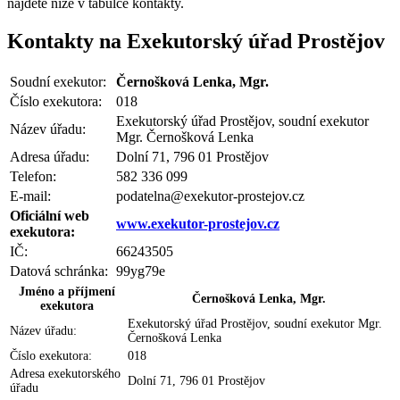
najdete
níže v tabulce kontakty
.
Kontakty na Exekutorský úřad Prostějov
Soudní exekutor:
Černošková Lenka, Mgr.
Číslo exekutora:
018
Exekutorský úřad Prostějov, soudní exekutor
Název úřadu:
Mgr. Černošková Lenka
Adresa úřadu:
Dolní 71, 796 01 Prostějov
Telefon:
582 336 099
E-mail:
podatelna@exekutor-prostejov.cz
Oficiální web
www.exekutor-prostejov.cz
exekutora:
IČ:
66243505
Datová schránka:
99yg79e
Jméno a příjmení
Černošková Lenka, Mgr.
exekutora
Exekutorský úřad Prostějov, soudní exekutor Mgr.
Název úřadu:
Černošková Lenka
Číslo exekutora:
018
Adresa exekutorského
Dolní 71, 796 01 Prostějov
úřadu