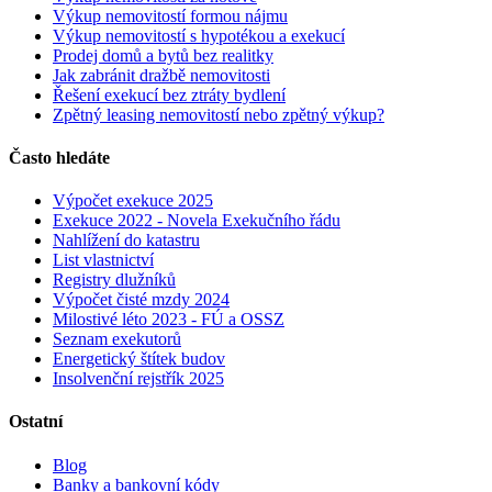
Výkup nemovitostí formou nájmu
Výkup nemovitostí s hypotékou a exekucí
Prodej domů a bytů bez realitky
Jak zabránit dražbě nemovitosti
Řešení exekucí bez ztráty bydlení
Zpětný leasing nemovitostí nebo zpětný výkup?
Často hledáte
Výpočet exekuce 2025
Exekuce 2022 - Novela Exekučního řádu
Nahlížení do katastru
List vlastnictví
Registry dlužníků
Výpočet čisté mzdy 2024
Milostivé léto 2023 - FÚ a OSSZ
Seznam exekutorů
Energetický štítek budov
Insolvenční rejstřík 2025
Ostatní
Blog
Banky a bankovní kódy