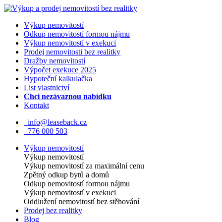
Výkup nemovitostí
Odkup nemovitostí formou nájmu
Výkup nemovitostí v exekuci
Prodej nemovitosti bez realitky
Dražby nemovitostí
Výpočet exekuce 2025
Hypoteční kalkulačka
List vlastnictví
Chci nezávaznou nabídku
Kontakt
info@leaseback.cz
776 000 503
Výkup nemovitostí
Výkup nemovitostí
Výkup nemovitostí za maximální cenu
Zpětný odkup bytů a domů
Odkup nemovitostí formou nájmu
Výkup nemovitostí v exekuci
Oddlužení nemovitostí bez stěhování
Prodej bez realitky
Blog