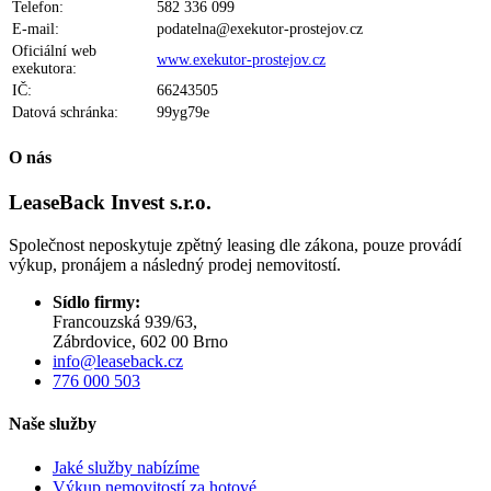
Telefon:
582 336 099
E-mail:
podatelna@exekutor-prostejov.cz
Oficiální web
www.exekutor-prostejov.cz
exekutora:
IČ:
66243505
Datová schránka:
99yg79e
O nás
LeaseBack Invest
s.r.o.
Společnost neposkytuje zpětný leasing dle zákona, pouze provádí
výkup, pronájem a následný prodej nemovitostí.
Sídlo firmy:
Francouzská 939/63,
Zábrdovice, 602 00 Brno
info@leaseback.cz
776 000 503
Naše služby
Jaké služby nabízíme
Výkup nemovitostí za hotové