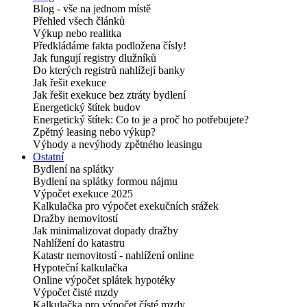
Blog - vše na jednom místě
Přehled všech článků
Výkup nebo realitka
Předkládáme fakta podložena čísly!
Jak fungují registry dlužníků
Do kterých registrů nahlížejí banky
Jak řešit exekuce
Jak řešit exekuce bez ztráty bydlení
Energetický štítek budov
Energetický štítek: Co to je a proč ho potřebujete?
Zpětný leasing nebo výkup?
Výhody a nevýhody zpětného leasingu
Ostatní
Bydlení na splátky
Bydlení na splátky formou nájmu
Výpočet exekuce 2025
Kalkulačka pro výpočet exekučních srážek
Dražby nemovitostí
Jak minimalizovat dopady dražby
Nahlížení do katastru
Katastr nemovitostí - nahlížení online
Hypoteční kalkulačka
Online výpočet splátek hypotéky
Výpočet čisté mzdy
Kalkulačka pro výpočet čísté mzdy