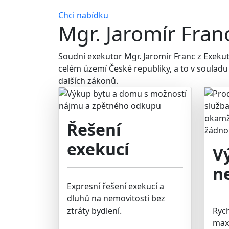
Chci nabídku
Mgr. Jaromír Fran
Soudní exekutor Mgr. Jaromír Franc z Exeku
celém území České republiky, a to v souladu
dalších zákonů.
Řešení
exekucí
V
n
Expresní řešení exekucí a
dluhů na nemovitosti bez
ztráty bydlení.
Ryc
max