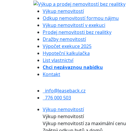
Výkup nemovitostí
Odkup nemovitostí formou nájmu
Výkup nemovitostí v exekuci
Prodej nemovitosti bez realitky
Dražby nemovitostí
Výpočet exekuce 2025
Hypoteční kalkulačka
List vlastnictví
Chci nezávaznou nabídku
Kontakt
info@leaseback.cz
776 000 503
Výkup nemovitostí
Výkup nemovitostí
Výkup nemovitostí za maximální cenu
Zpětný odkup bytů a domů