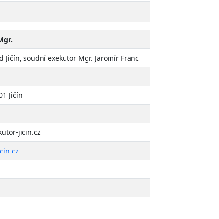
Mgr.
d Jičín, soudní exekutor Mgr. Jaromír Franc
1 Jičín
tor-jicin.cz
cin.cz