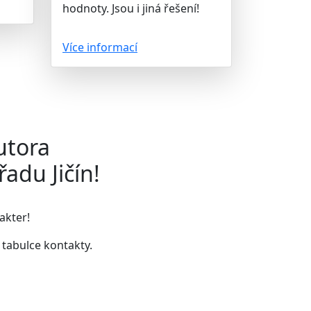
hodnoty. Jsou i jiná řešení!
Více informací
utora
adu Jičín!
akter!
v tabulce kontakty
.