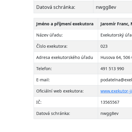
Datová schránka:
nwgg8ev
Jméno a příjmení exekutora
Jaromír Franc, 
Název úřadu:
Exekutorský úřa
Číslo exekutora:
023
Adresa exekutorského úřadu
Husova 64, 506 0
Telefon:
491 513 990
E-mail:
podatelna@exeku
Oficiální web exekutora:
www.exekutor-ji
IČ:
13565567
Datová schránka:
nwgg8ev