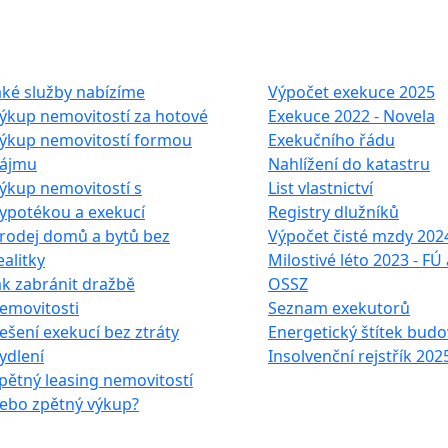
e služby
Často hledáte
aké služby nabízíme
Výpočet exekuce 2025
ýkup nemovitostí za hotové
Exekuce 2022 - Novela
ýkup nemovitostí formou
Exekučního řádu
ájmu
Nahlížení do katastru
ýkup nemovitostí s
List vlastnictví
ypotékou a exekucí
Registry dlužníků
rodej domů a bytů bez
Výpočet čisté mzdy 202
ealitky
Milostivé léto 2023 - FÚ 
ak zabránit dražbě
OSSZ
emovitosti
Seznam exekutorů
ešení exekucí bez ztráty
Energetický štítek budo
ydlení
Insolvenční rejstřík 202
pětný leasing nemovitostí
ebo zpětný výkup?