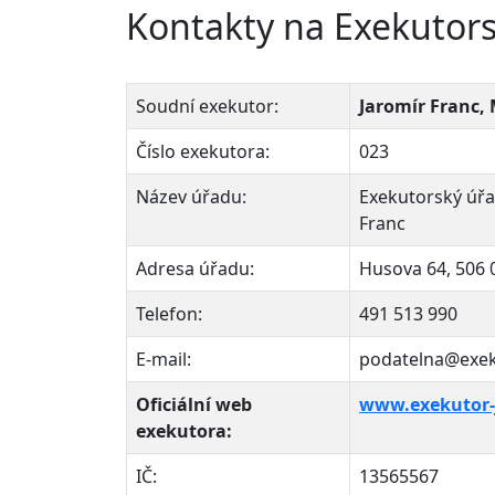
Kontakty na Exekutorsk
Soudní exekutor:
Jaromír Franc, 
Číslo exekutora:
023
Název úřadu:
Exekutorský úřad
Franc
Adresa úřadu:
Husova 64, 506 0
Telefon:
491 513 990
E-mail:
podatelna@exeku
Oficiální web
www.exekutor-j
exekutora:
IČ:
13565567