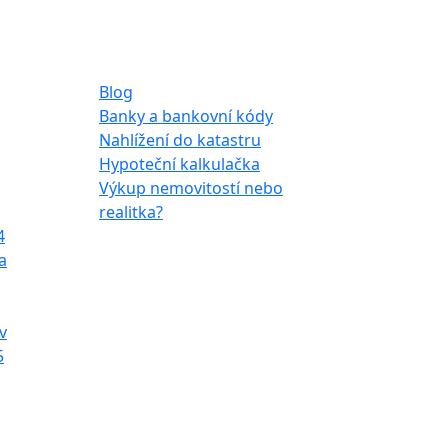
Ostatní
Blog
Banky a bankovní kódy
Nahlížení do katastru
Hypoteční kalkulačka
Výkup nemovitostí nebo
realitka?
4
a
v
5