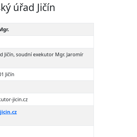
ý úřad Jičín
Mgr.
 Jičín, soudní exekutor Mgr. Jaromír
1 Jičín
tor-jicin.cz
icin.cz