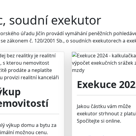
c, soudní exekutor
torského úřadu Jičín provádí vymáhání peněžních pohledáv
 se zákonem č. 120/2001 Sb., o soudních exekutorech a exek
Exekuce 202
ýkup
emovitostí
Jakou částku vám může
exekutor strhnout z platu
Spočítejte si online.
hlý výkup domu a bytu za
imální možnou cenu.