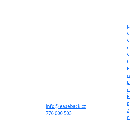
O nás
Naš
LeaseBack Invest
J
V
s.r.o.
V
n
Společnost neposkytuje zpětný
V
leasing dle zákona, pouze
h
provádí výkup, pronájem a
P
následný prodej nemovitostí.
r
J
Sídlo firmy:
n
Francouzská 939/63,
Ř
Zábrdovice, 602 00 Brno
b
info@leaseback.cz
Z
776 000 503
n