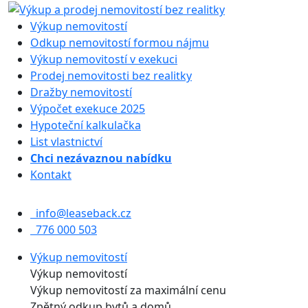
Výkup nemovitostí
Odkup nemovitostí formou nájmu
Výkup nemovitostí v exekuci
Prodej nemovitosti bez realitky
Dražby nemovitostí
Výpočet exekuce 2025
Hypoteční kalkulačka
List vlastnictví
Chci nezávaznou nabídku
Kontakt
info@leaseback.cz
776 000 503
Výkup nemovitostí
Výkup nemovitostí
Výkup nemovitostí za maximální cenu
Zpětný odkup bytů a domů