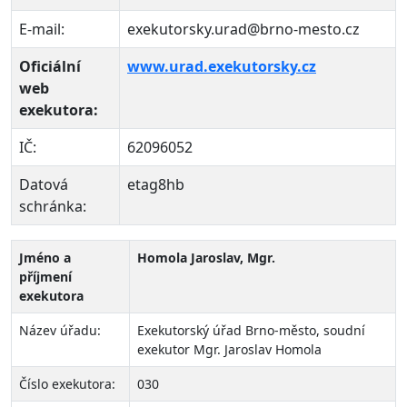
E-mail:
exekutorsky.urad@brno-mesto.cz
Oficiální
www.urad.exekutorsky.cz
web
exekutora:
IČ:
62096052
Datová
etag8hb
schránka:
Jméno a
Homola Jaroslav, Mgr.
příjmení
exekutora
Název úřadu:
Exekutorský úřad Brno-město, soudní
exekutor Mgr. Jaroslav Homola
Číslo exekutora:
030