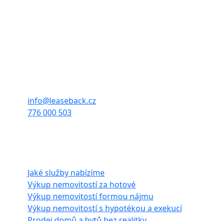
Společnost neposkytuje zpětný leasing dle zákona,
pouze provádí výkup, pronájem a následný prodej
nemovitostí.
Sídlo firmy:
Francouzská 939/63,
Zábrdovice, 602 00 Brno
info@leaseback.cz
776 000 503
Naše služby
Jaké služby nabízíme
Výkup nemovitostí za hotové
Výkup nemovitostí formou nájmu
Výkup nemovitostí s hypotékou a exekucí
Prodej domů a bytů bez realitky