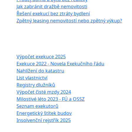
Jak zabránit dražbě nemovitosti
Řešení exekucí bez ztráty bydlení
Zpětný leasing nemovitostí nebo zpětný výkup?
Často hledáte
Výpočet exekuce 2025
Exekuce 2022 - Novela Exekučního řádu
Nahlížení do katastru
List vlastnictví
Registry dlužníků
Výpočet čisté mzdy 2024
Milostivé léto 2023 - FÚ a OSSZ
Seznam exekutorů
Energetický štítek budov
Insolvenční rejstřík 2025