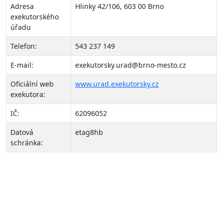
Adresa
Hlinky 42/106, 603 00 Brno
exekutorského
úřadu
Telefon:
543 237 149
E-mail:
exekutorsky.urad@brno-mesto.cz
Oficiální web
www.urad.exekutorsky.cz
exekutora:
IČ:
62096052
Datová
etag8hb
schránka:
O nás
LeaseBack Invest
s.r.o.