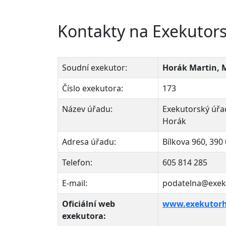
Kontakty na Exekutor
Soudní exekutor:
Horák Martin, 
Číslo exekutora:
173
Název úřadu:
Exekutorský úřa
Horák
Adresa úřadu:
Bílkova 960, 390
Telefon:
605 814 285
E-mail:
podatelna@exek
Oficiální web
www.exekutorh
exekutora: