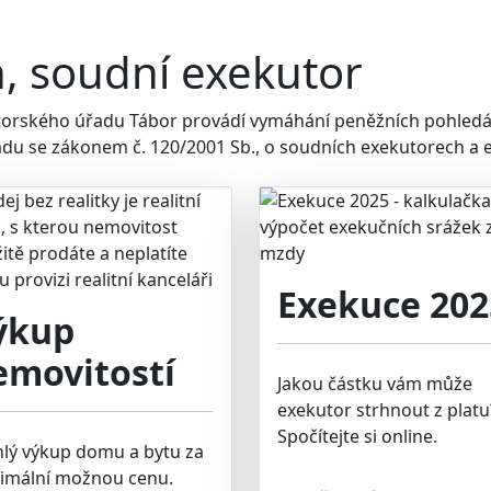
, soudní exekutor
torského úřadu Tábor provádí vymáhání peněžních pohledá
adu se zákonem č. 120/2001 Sb., o soudních exekutorech a e
Exekuce 202
ýkup
emovitostí
Jakou částku vám může
exekutor strhnout z platu
Spočítejte si online.
hlý výkup domu a bytu za
imální možnou cenu.