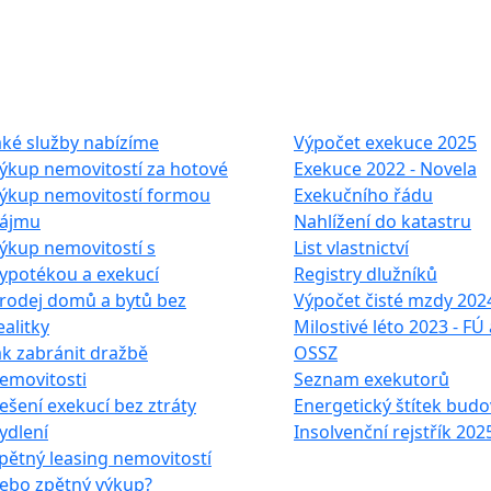
e služby
Často hledáte
aké služby nabízíme
Výpočet exekuce 2025
ýkup nemovitostí za hotové
Exekuce 2022 - Novela
ýkup nemovitostí formou
Exekučního řádu
ájmu
Nahlížení do katastru
ýkup nemovitostí s
List vlastnictví
ypotékou a exekucí
Registry dlužníků
rodej domů a bytů bez
Výpočet čisté mzdy 202
ealitky
Milostivé léto 2023 - FÚ 
ak zabránit dražbě
OSSZ
emovitosti
Seznam exekutorů
ešení exekucí bez ztráty
Energetický štítek budo
ydlení
Insolvenční rejstřík 202
pětný leasing nemovitostí
ebo zpětný výkup?