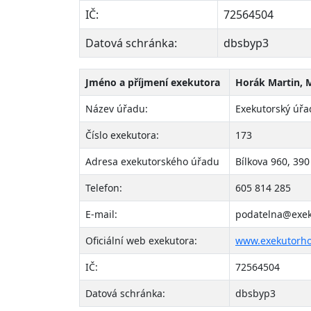
IČ:
72564504
Datová schránka:
dbsbyp3
Jméno a příjmení exekutora
Horák Martin, 
Název úřadu:
Exekutorský úřa
Číslo exekutora:
173
Adresa exekutorského úřadu
Bílkova 960, 390
Telefon:
605 814 285
E-mail:
podatelna@exek
Oficiální web exekutora:
www.exekutorho
IČ:
72564504
Datová schránka:
dbsbyp3