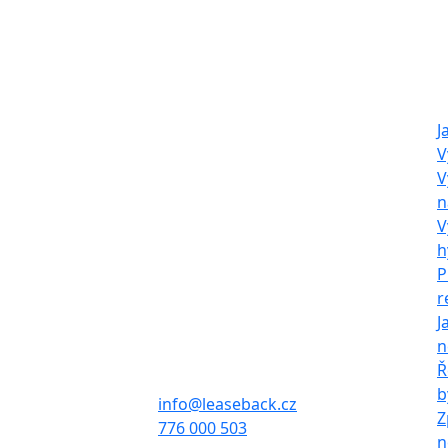
O nás
Naš
LeaseBack Invest
J
V
s.r.o.
V
n
Společnost neposkytuje zpětný
V
leasing dle zákona, pouze
h
provádí výkup, pronájem a
P
následný prodej nemovitostí.
r
J
Sídlo firmy:
n
Francouzská 939/63,
Ř
Zábrdovice, 602 00 Brno
b
info@leaseback.cz
Z
776 000 503
n