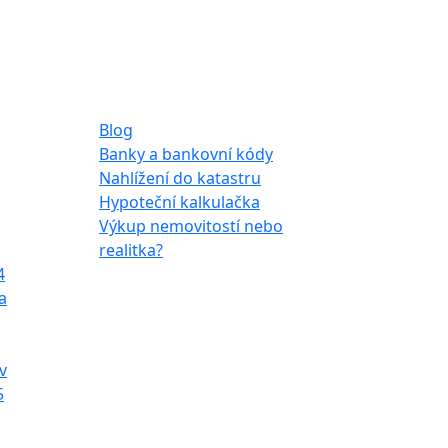
Ostatní
Blog
Banky a bankovní kódy
Nahlížení do katastru
Hypoteční kalkulačka
Výkup nemovitostí nebo
realitka?
4
a
v
5