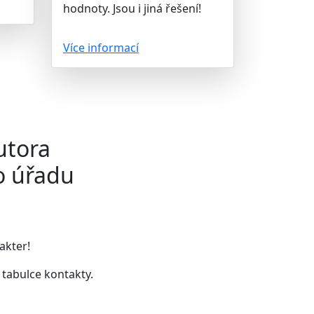
hodnoty. Jsou i jiná řešení!
Více informací
utora
o úřadu
akter!
v tabulce kontakty
.