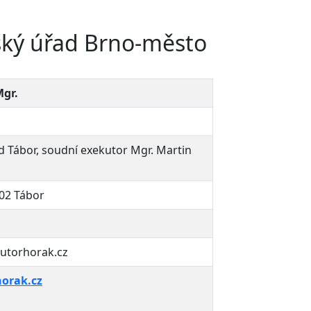
ský úřad Brno-město
Mgr.
d Tábor, soudní exekutor Mgr. Martin
 02 Tábor
utorhorak.cz
orak.cz