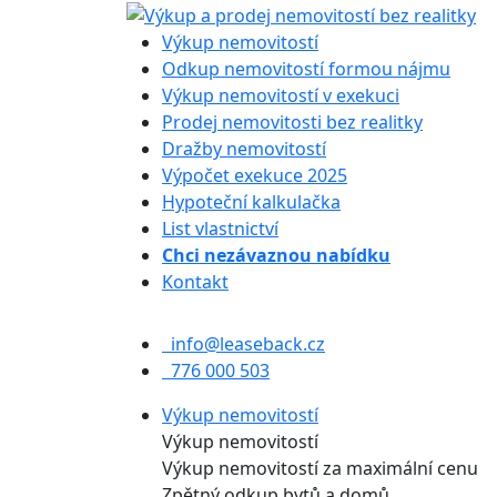
Výkup nemovitostí
Odkup nemovitostí formou nájmu
Výkup nemovitostí v exekuci
Prodej nemovitosti bez realitky
Dražby nemovitostí
Výpočet exekuce 2025
Hypoteční kalkulačka
List vlastnictví
Chci nezávaznou nabídku
Kontakt
info@leaseback.cz
776 000 503
Výkup nemovitostí
Výkup nemovitostí
Výkup nemovitostí za maximální cenu
Zpětný odkup bytů a domů