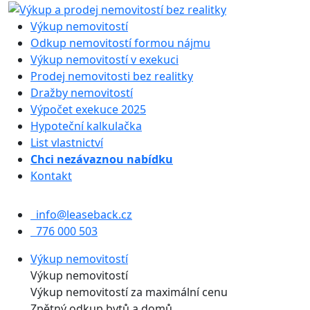
Výkup nemovitostí
Odkup nemovitostí formou nájmu
Výkup nemovitostí v exekuci
Prodej nemovitosti bez realitky
Dražby nemovitostí
Výpočet exekuce 2025
Hypoteční kalkulačka
List vlastnictví
Chci nezávaznou nabídku
Kontakt
info@leaseback.cz
776 000 503
Výkup nemovitostí
Výkup nemovitostí
Výkup nemovitostí za maximální cenu
Zpětný odkup bytů a domů