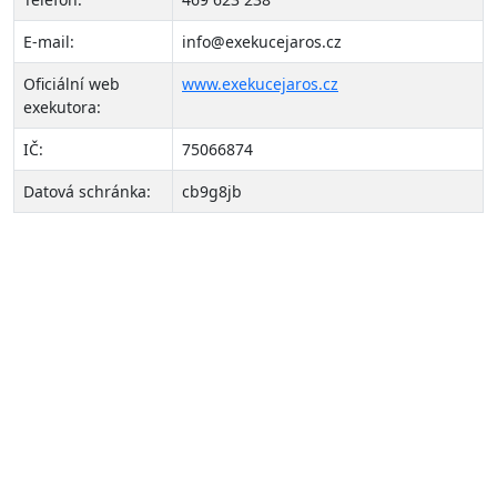
E-mail:
info@exekucejaros.cz
Oficiální web
www.exekucejaros.cz
exekutora:
IČ:
75066874
Datová schránka:
cb9g8jb
O nás
LeaseBack Invest
s.r.o.
Společnost neposkytuje zpětný leasing dle zákona,
pouze provádí výkup, pronájem a následný prodej
nemovitostí.