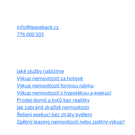
Sídlo firmy:
Francouzská 939/63,
Zábrdovice, 602 00 Brno
info@leaseback.cz
776 000 503
Naše služby
Jaké služby nabízíme
Výkup nemovitostí za hotové
Výkup nemovitostí formou nájmu
Výkup nemovitostí s hypotékou a exekucí
Prodej domů a bytů bez realitky
Jak zabránit dražbě nemovitosti
Řešení exekucí bez ztráty bydlení
Zpětný leasing nemovitostí nebo zpětný výkup?