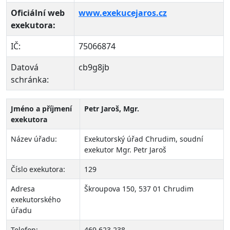
Oficiální web
www.exekucejaros.cz
exekutora:
IČ:
75066874
Datová
cb9g8jb
schránka:
Jméno a příjmení
Petr Jaroš, Mgr.
exekutora
Název úřadu:
Exekutorský úřad Chrudim, soudní
exekutor Mgr. Petr Jaroš
Číslo exekutora:
129
Adresa
Škroupova 150, 537 01 Chrudim
exekutorského
úřadu
Telefon:
469 623 238