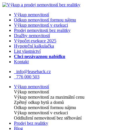
Výkup nemovitostí
Odkup nemovitostí formou nájmu
Výkup nemovitostí v exekuci
Prodej nemovitosti bez realitky
Dražby nemovitostí
Výpočet exekuce 2025
Hypoteční kalkulačka
List vlastnictví
Chci nezávaznou nabídku
Kontakt
info@leaseback.cz
776 000 503
Výkup nemovitostí
Výkup nemovitostí
Výkup nemovitostí za maximální cenu
Zpětný odkup bytů a domů
Odkup nemovitostí formou nájmu
Výkup nemovitostí v exekuci
Oddlužení nemovitostí bez stěhování
Prodej bez realitky
Blog