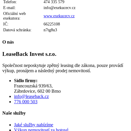
Telefon:
474 335 579
E-mail:
info@exekucecv.cz
Oficiální web
www.exekucecv.cz
exekutora:
IČ:
66225108
Datová schránka:
n7tg8u3
O nás
LeaseBack Invest
s.r.o.
Společnost neposkytuje zpětný leasing dle zákona, pouze provádí
výkup, pronájem a následný prodej nemovitostí.
Sídlo firmy:
Francouzská 939/63,
Zábrdovice, 602 00 Brno
info@leaseback.cz
776 000 503
Naše služby
Jaké služby nabízíme
Výkup nemovitostí za hotové