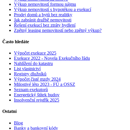
Výkup nemovitostí formou nájmu
Výkup nemovitostí s hypotékou a exekucí
Prodej domů a bytů bez realitky
Jak zabránit dražbě nemovitosti
Řešení exekucí bez ztráty bydlení
Zpětný leasing nemovitostí nebo zpětný výkup?
Často hledáte
Výpočet exekuce 2025
Exekuce 2022 - Novela Exekučního řádu
Nahlížení do katastru
List vlastnictví
Registry dlužníků
Výpočet čisté mzdy 2024
Milostivé léto 2023 - FÚ a OSSZ
Seznam exekutorů
Energetický štítek budov
Insolvenční rejstřík 2025
Ostatní
Blog
Banky a bankovní kódy