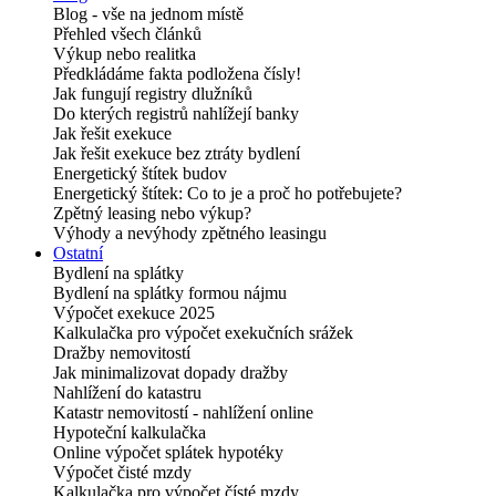
Blog - vše na jednom místě
Přehled všech článků
Výkup nebo realitka
Předkládáme fakta podložena čísly!
Jak fungují registry dlužníků
Do kterých registrů nahlížejí banky
Jak řešit exekuce
Jak řešit exekuce bez ztráty bydlení
Energetický štítek budov
Energetický štítek: Co to je a proč ho potřebujete?
Zpětný leasing nebo výkup?
Výhody a nevýhody zpětného leasingu
Ostatní
Bydlení na splátky
Bydlení na splátky formou nájmu
Výpočet exekuce 2025
Kalkulačka pro výpočet exekučních srážek
Dražby nemovitostí
Jak minimalizovat dopady dražby
Nahlížení do katastru
Katastr nemovitostí - nahlížení online
Hypoteční kalkulačka
Online výpočet splátek hypotéky
Výpočet čisté mzdy
Kalkulačka pro výpočet čísté mzdy