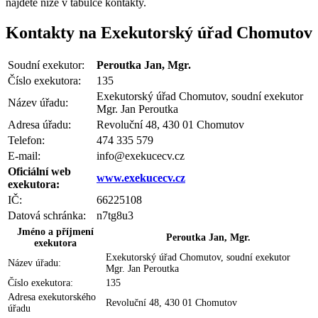
najdete
níže v tabulce kontakty
.
Kontakty na Exekutorský úřad Chomutov
Soudní exekutor:
Peroutka Jan, Mgr.
Číslo exekutora:
135
Exekutorský úřad Chomutov, soudní exekutor
Název úřadu:
Mgr. Jan Peroutka
Adresa úřadu:
Revoluční 48, 430 01 Chomutov
Telefon:
474 335 579
E-mail:
info@exekucecv.cz
Oficiální web
www.exekucecv.cz
exekutora:
IČ:
66225108
Datová schránka:
n7tg8u3
Jméno a příjmení
Peroutka Jan, Mgr.
exekutora
Exekutorský úřad Chomutov, soudní exekutor
Název úřadu:
Mgr. Jan Peroutka
Číslo exekutora:
135
Adresa exekutorského
Revoluční 48, 430 01 Chomutov
úřadu