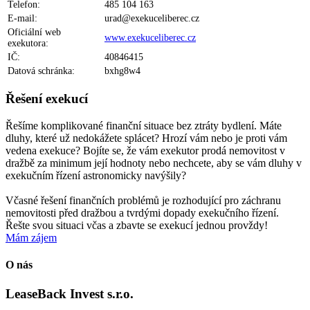
Telefon:
485 104 163
E-mail:
urad@exekuceliberec.cz
Oficiální web
www.exekuceliberec.cz
exekutora:
IČ:
40846415
Datová schránka:
bxhg8w4
Řešení exekucí
Řešíme komplikované finanční situace bez ztráty bydlení.
Máte
dluhy, které už nedokážete splácet? Hrozí vám nebo je proti vám
vedena exekuce? Bojíte se, že vám exekutor prodá nemovitost v
dražbě za minimum její hodnoty nebo nechcete, aby se vám dluhy v
exekučním řízení astronomicky navýšily?
Včasné řešení finančních problémů je rozhodující pro záchranu
nemovitosti před dražbou a tvrdými dopady exekučního řízení.
Řešte svou situaci včas a zbavte se exekucí jednou provždy!
Mám zájem
O nás
LeaseBack Invest
s.r.o.