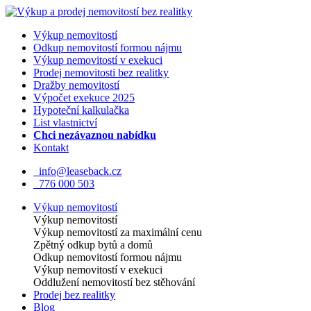
Výkup nemovitostí
Odkup nemovitostí formou nájmu
Výkup nemovitostí v exekuci
Prodej nemovitosti bez realitky
Dražby nemovitostí
Výpočet exekuce 2025
Hypoteční kalkulačka
List vlastnictví
Chci nezávaznou nabídku
Kontakt
info@leaseback.cz
776 000 503
Výkup nemovitostí
Výkup nemovitostí
Výkup nemovitostí za maximální cenu
Zpětný odkup bytů a domů
Odkup nemovitostí formou nájmu
Výkup nemovitostí v exekuci
Oddlužení nemovitostí bez stěhování
Prodej bez realitky
Blog