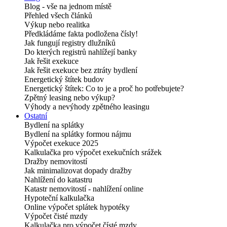
Blog - vše na jednom místě
Přehled všech článků
Výkup nebo realitka
Předkládáme fakta podložena čísly!
Jak fungují registry dlužníků
Do kterých registrů nahlížejí banky
Jak řešit exekuce
Jak řešit exekuce bez ztráty bydlení
Energetický štítek budov
Energetický štítek: Co to je a proč ho potřebujete?
Zpětný leasing nebo výkup?
Výhody a nevýhody zpětného leasingu
Ostatní
Bydlení na splátky
Bydlení na splátky formou nájmu
Výpočet exekuce 2025
Kalkulačka pro výpočet exekučních srážek
Dražby nemovitostí
Jak minimalizovat dopady dražby
Nahlížení do katastru
Katastr nemovitostí - nahlížení online
Hypoteční kalkulačka
Online výpočet splátek hypotéky
Výpočet čisté mzdy
Kalkulačka pro výpočet čísté mzdy