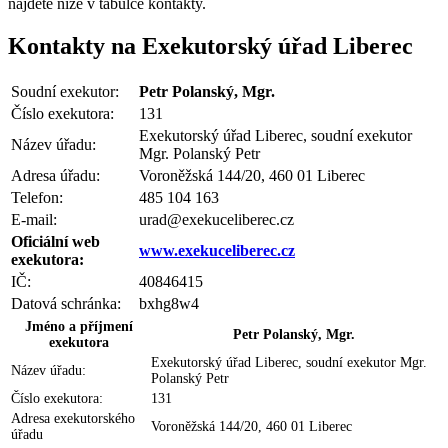
najdete
níže v tabulce kontakty
.
Kontakty na Exekutorský úřad Liberec
Soudní exekutor:
Petr Polanský, Mgr.
Číslo exekutora:
131
Exekutorský úřad Liberec, soudní exekutor
Název úřadu:
Mgr. Polanský Petr
Adresa úřadu:
Voroněžská 144/20, 460 01 Liberec
Telefon:
485 104 163
E-mail:
urad@exekuceliberec.cz
Oficiální web
www.exekuceliberec.cz
exekutora:
IČ:
40846415
Datová schránka:
bxhg8w4
Jméno a příjmení
Petr Polanský, Mgr.
exekutora
Exekutorský úřad Liberec, soudní exekutor Mgr.
Název úřadu:
Polanský Petr
Číslo exekutora:
131
Adresa exekutorského
Voroněžská 144/20, 460 01 Liberec
úřadu