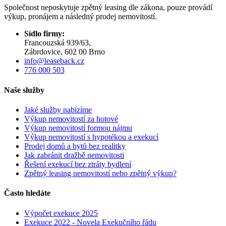
Společnost neposkytuje zpětný leasing dle zákona, pouze provádí
výkup, pronájem a následný prodej nemovitostí.
Sídlo firmy:
Francouzská 939/63,
Zábrdovice, 602 00 Brno
info@leaseback.cz
776 000 503
Naše služby
Jaké služby nabízíme
Výkup nemovitostí za hotové
Výkup nemovitostí formou nájmu
Výkup nemovitostí s hypotékou a exekucí
Prodej domů a bytů bez realitky
Jak zabránit dražbě nemovitosti
Řešení exekucí bez ztráty bydlení
Zpětný leasing nemovitostí nebo zpětný výkup?
Často hledáte
Výpočet exekuce 2025
Exekuce 2022 - Novela Exekučního řádu