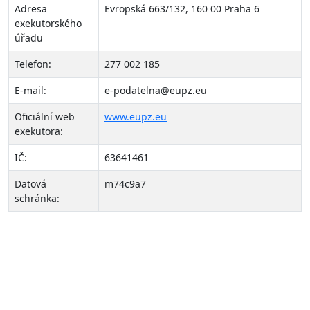
Adresa
Evropská 663/132, 160 00 Praha 6
exekutorského
úřadu
Telefon:
277 002 185
E-mail:
e-podatelna@eupz.eu
Oficiální web
www.eupz.eu
exekutora:
IČ:
63641461
Datová
m74c9a7
schránka:
O nás
LeaseBack Invest
s.r.o.