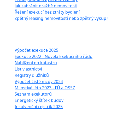
Jak zabránit dražbě nemovitosti
Řešení exekucí bez ztráty bydlení
Zpětný leasing nemovitostí nebo zpětný výkup?
Často hledáte
Výpočet exekuce 2025
Exekuce 2022 - Novela Exekučního řádu
Nahlížení do katastru
List vlastnictví
Registry dlužníků
Výpočet čisté mzdy 2024
Milostivé léto 2023 - FÚ a OSSZ
Seznam exekutorů
Energetický štítek budov
Insolvenční rejstřík 2025