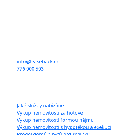
Společnost neposkytuje zpětný leasing dle zákona,
pouze provádí výkup, pronájem a následný prodej
nemovitostí.
Sídlo firmy:
Francouzská 939/63,
Zábrdovice, 602 00 Brno
info@leaseback.cz
776 000 503
Naše služby
Jaké služby nabízíme
Výkup nemovitostí za hotové
Výkup nemovitostí formou nájmu
Výkup nemovitostí s hypotékou a exekucí
Prodej domů a bytů bez realitky