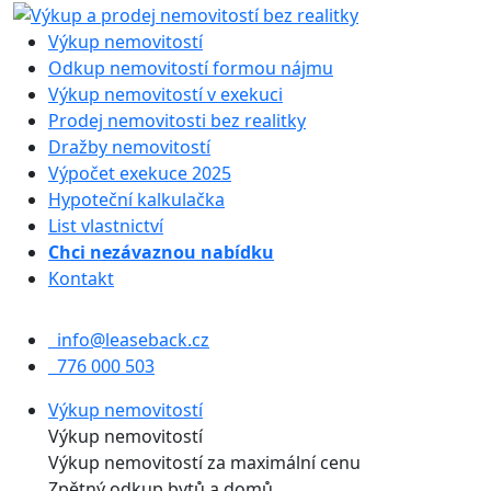
Výkup nemovitostí
Odkup nemovitostí formou nájmu
Výkup nemovitostí v exekuci
Prodej nemovitosti bez realitky
Dražby nemovitostí
Výpočet exekuce 2025
Hypoteční kalkulačka
List vlastnictví
Chci nezávaznou nabídku
Kontakt
info@leaseback.cz
776 000 503
Výkup nemovitostí
Výkup nemovitostí
Výkup nemovitostí za maximální cenu
Zpětný odkup bytů a domů