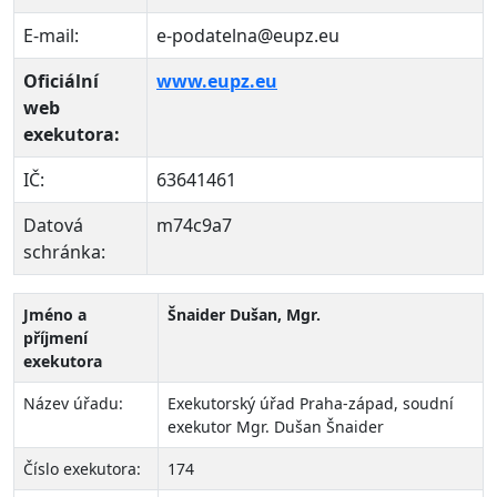
E-mail:
e-podatelna@eupz.eu
Oficiální
www.eupz.eu
web
exekutora:
IČ:
63641461
Datová
m74c9a7
schránka:
Jméno a
Šnaider Dušan, Mgr.
příjmení
exekutora
Název úřadu:
Exekutorský úřad Praha-západ, soudní
exekutor Mgr. Dušan Šnaider
Číslo exekutora:
174