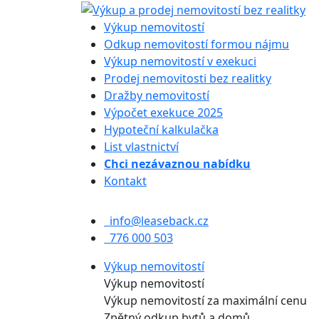
Výkup nemovitostí
Odkup nemovitostí formou nájmu
Výkup nemovitostí v exekuci
Prodej nemovitosti bez realitky
Dražby nemovitostí
Výpočet exekuce 2025
Hypoteční kalkulačka
List vlastnictví
Chci nezávaznou nabídku
Kontakt
info@leaseback.cz
776 000 503
Výkup nemovitostí
Výkup nemovitostí
Výkup nemovitostí za maximální cenu
Zpětný odkup bytů a domů