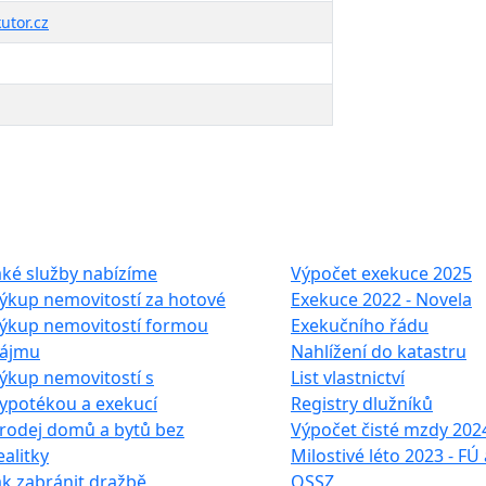
utor.cz
e služby
Často hledáte
aké služby nabízíme
Výpočet exekuce 2025
ýkup nemovitostí za hotové
Exekuce 2022 - Novela
ýkup nemovitostí formou
Exekučního řádu
ájmu
Nahlížení do katastru
ýkup nemovitostí s
List vlastnictví
ypotékou a exekucí
Registry dlužníků
rodej domů a bytů bez
Výpočet čisté mzdy 202
ealitky
Milostivé léto 2023 - FÚ 
ak zabránit dražbě
OSSZ