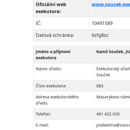
Oficiální web
www.soucek-exe
exekutora:
IČ:
10491589
Datová schránka:
6zfg8zz
Jméno a příjmení
Kamil Souček, JU
exekutora
Název úřadu:
Exekutorský úřad
Souček
Číslo exekutora:
083
Adresa exekutorského
Masarykovo námě
úřadu
Telefon:
491 422 020
E-mail:
podatelna@souce