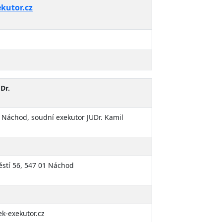
kutor.cz
Dr.
 Náchod, soudní exekutor JUDr. Kamil
stí 56, 547 01 Náchod
k-exekutor.cz