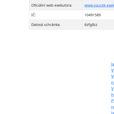
Oficiální web exekutora:
www.soucek-exek
IČ:
10491589
Datová schránka:
6zfg8zz
O nás
Naš
LeaseBack Invest
J
V
s.r.o.
V
n
Společnost neposkytuje zpětný
V
leasing dle zákona, pouze
h
provádí výkup, pronájem a
P
následný prodej nemovitostí.
r
J