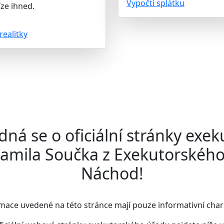
Vypočti splátku
ze ihned.
realitky
dná se o oficiální stránky exek
Kamila Součka z Exekutorskéh
Náchod!
mace uvedené na této stránce mají pouze informativní char