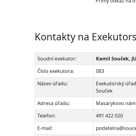
Přímý odkaz na o
Kontakty na Exekutor
Soudní exekutor:
Kamil Souček, JU
Číslo exekutora:
083
Název úřadu:
Exekutorský úřad
Souček
Adresa úřadu:
Masarykovo námě
Telefon:
491 422 020
E-mail:
podatelna@souce