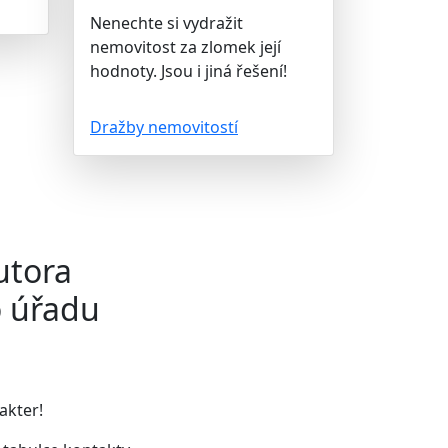
Nenechte si vydražit
nemovitost za zlomek její
hodnoty. Jsou i jiná řešení!
Dražby nemovitostí
utora
o úřadu
akter!