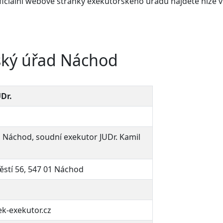
ficiální webové stránky exekutorského úřadu najdete
níže 
ský úřad Náchod
Dr.
 Náchod, soudní exekutor JUDr. Kamil
stí 56, 547 01 Náchod
k-exekutor.cz