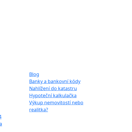
Ostatní
Blog
Banky a bankovní kódy
Nahlížení do katastru
Hypoteční kalkulačka
Výkup nemovitostí nebo
realitka?
4
a