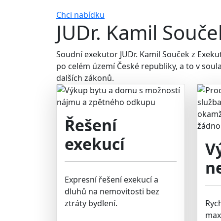
Chci nabídku
JUDr. Kamil Souče
Soudní exekutor JUDr. Kamil Souček z Exek
po celém území České republiky, a to v soul
dalších zákonů.
Řešení
exekucí
V
n
Expresní řešení exekucí a
dluhů na nemovitosti bez
ztráty bydlení.
Ryc
max