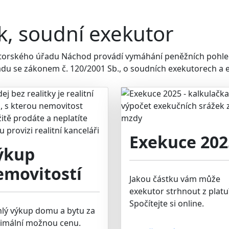
k, soudní exekutor
utorského úřadu Náchod provádí vymáhání peněžních pohle
adu se zákonem č. 120/2001 Sb., o soudních exekutorech a e
Exekuce 202
ýkup
emovitostí
Jakou částku vám může
exekutor strhnout z platu
Spočítejte si online.
hlý výkup domu a bytu za
imální možnou cenu.