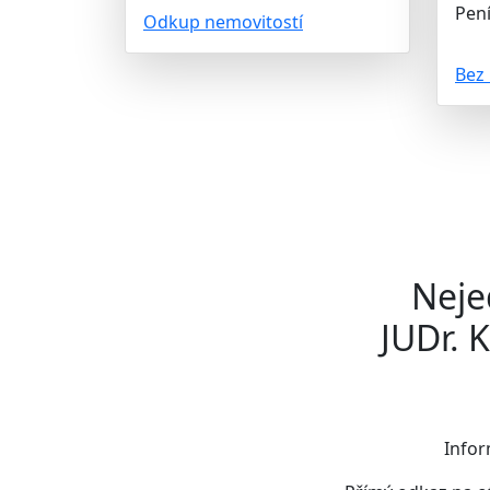
Pení
Odkup nemovitostí
Bez 
Neje
JUDr. 
Infor