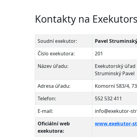
Kontakty na Exekutors
Soudní exekutor:
Pavel Struminský
Číslo exekutora:
201
Název úřadu:
Exekutorský úřad 
Struminský Pavel
Adresa úřadu:
Komorní 583/4, 73
Telefon:
552 532 411
E-mail:
info@exekutor-st
Oficiální web
www.exekutor-st
exekutora: