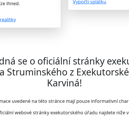
Vypočti splátku
ze ihned.
realitky
dná se o oficiální stránky exek
la Struminského z Exekutorsk
Karviná!
mace uvedené na této stránce mají pouze informativní char
ficiální webové stránky exekutorského úřadu najdete
níže 