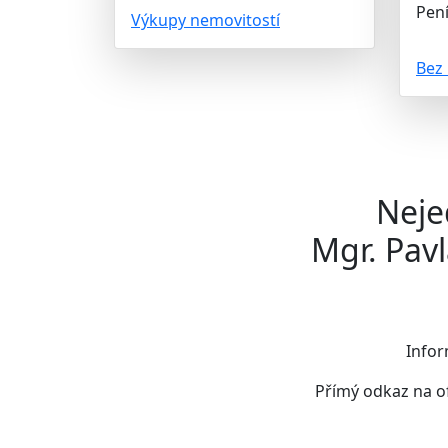
Pení
Výkupy nemovitostí
Bez 
Neje
Mgr. Pav
Infor
Přímý odkaz na o