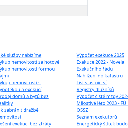
e služby
Často hledáte
aké služby nabízíme
Výpočet exekuce 2025
ýkup nemovitostí za hotové
Exekuce 2022 - Novela
ýkup nemovitostí formou
Exekučního řádu
ájmu
Nahlížení do katastru
ýkup nemovitostí s
List vlastnictví
ypotékou a exekucí
Registry dlužníků
rodej domů a bytů bez
Výpočet čisté mzdy 202
ealitky
Milostivé léto 2023 - FÚ 
ak zabránit dražbě
OSSZ
emovitosti
Seznam exekutorů
ešení exekucí bez ztráty
Energetický štítek budo