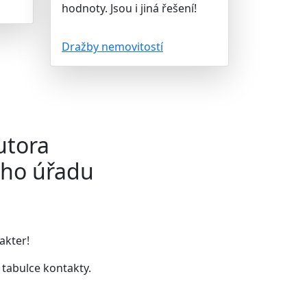
hodnoty. Jsou i jiná řešení!
Dražby nemovitostí
utora
ého úřadu
akter!
v tabulce kontakty
.