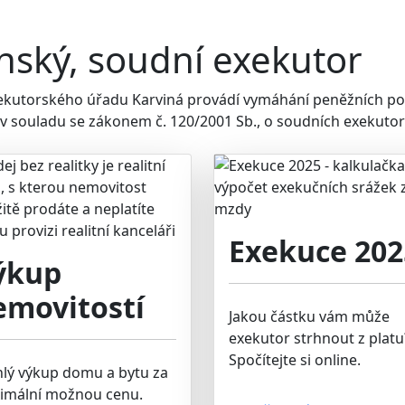
nský, soudní exekutor
xekutorského úřadu Karviná provádí vymáhání peněžních p
 v souladu se zákonem č. 120/2001 Sb., o soudních exekutore
Exekuce 202
ýkup
emovitostí
Jakou částku vám může
exekutor strhnout z platu
Spočítejte si online.
hlý výkup domu a bytu za
imální možnou cenu.