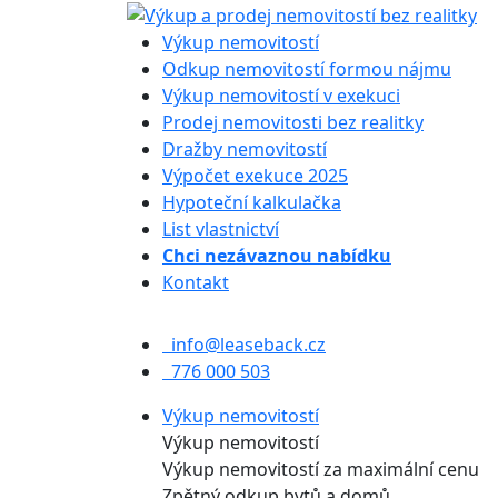
Výkup nemovitostí
Odkup nemovitostí formou nájmu
Výkup nemovitostí v exekuci
Prodej nemovitosti bez realitky
Dražby nemovitostí
Výpočet exekuce 2025
Hypoteční kalkulačka
List vlastnictví
Chci nezávaznou nabídku
Kontakt
info@leaseback.cz
776 000 503
Výkup nemovitostí
Výkup nemovitostí
Výkup nemovitostí za maximální cenu
Zpětný odkup bytů a domů