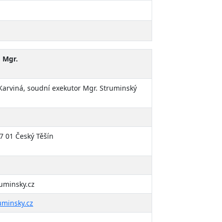
 Mgr.
Karviná, soudní exekutor Mgr. Struminský
7 01 Český Těšín
uminsky.cz
uminsky.cz