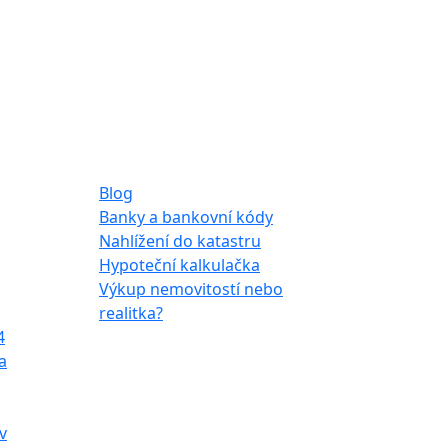
Ostatní
Blog
Banky a bankovní kódy
Nahlížení do katastru
Hypoteční kalkulačka
Výkup nemovitostí nebo
realitka?
4
a
v