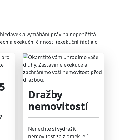
ohledávek a vymáhání práv na nepeněžitá
ch a exekuční činnosti (exekuční řád) a o
5
Dražby
nemovitostí
?
Nenechte si vydražit
nemovitost za zlomek její