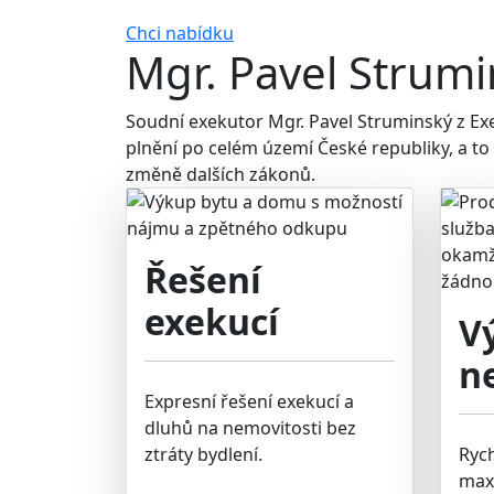
Chci nabídku
Mgr. Pavel Strumi
Soudní exekutor Mgr. Pavel Struminský z E
plnění po celém území České republiky, a to
změně dalších zákonů.
Řešení
exekucí
V
n
Expresní řešení exekucí a
dluhů na nemovitosti bez
ztráty bydlení.
Ryc
max