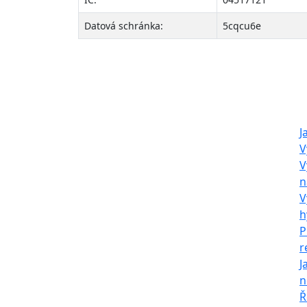
Datová schránka:
5cqcu6e
O nás
Naš
LeaseBack Invest
J
V
s.r.o.
V
n
Společnost neposkytuje zpětný
V
leasing dle zákona, pouze
h
provádí výkup, pronájem a
P
následný prodej nemovitostí.
r
J
Sídlo firmy:
n
Francouzská 939/63,
Ř
Zábrdovice, 602 00 Brno