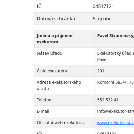
IČ:
04517121
Datová schránka:
5cqcu6e
Jméno a příjmení
Pavel Struminský,
exekutora
Název úřadu:
Exekutorský úřad 
Pavel
Číslo exekutora:
201
Adresa exekutorského
Komorní 583/4, 73
úřadu
Telefon:
552 532 411
E-mail:
info@exekutor-str
Oficiální web exekutora:
www.exekutor-str
IČ:
04517121